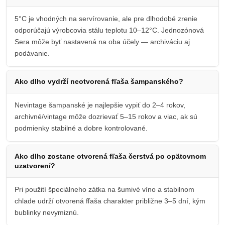
5°C je vhodných na servírovanie, ale pre dlhodobé zrenie
odporúčajú výrobcovia stálu teplotu 10–12°C. Jednozónová
Sera môže byť nastavená na oba účely — archiváciu aj
podávanie.
Ako dlho vydrží neotvorená fľaša šampanského?
Nevintage šampanské je najlepšie vypiť do 2–4 rokov,
archivné/vintage môže dozrievať 5–15 rokov a viac, ak sú
podmienky stabilné a dobre kontrolované.
Ako dlho zostane otvorená fľaša čerstvá po opätovnom
uzatvorení?
Pri použití špeciálneho zátka na šumivé víno a stabilnom
chlade udrží otvorená fľaša charakter približne 3–5 dní, kým
bublinky nevymiznú.