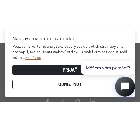
Nastavenia súborov cookie
Používame voliteľné analytické súbory cookie tretích strán, aby sme
SPOLOČNOSŤ
pochopili, ako používate webovú stránku, a mohli vám poskytnúť lepší
zážitok.
Zistiť viac
Môžem vám pomôcť?
Oceňovaná značka, profesionálne riešenia skladovania a
PRIJAŤ
chladenia vína doma, minimalistický a funkčný dizajn, praktické
vnútorné usporiadanie, najmodernejšia technológia a
ODMIETNUŤ
energeticky úsporný výkon.
PRODUKTY
STRÁNKY
DUNAVOX Noble
Podmienky používania
DUNAVOX Horizon
Zásady ochrany osobných