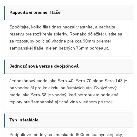
Kapacita & priemer fľaše
Spočítajte, koľko fliaš dnes naozaj vlastníte, a nechajte
rezervu pre rozšírenie zbierky. Rovnako dôležité: uistite sa,
že rozostupy políc sú vhodné pre cca 90mm priemer
šampanskej fľaše, nielen bežných 76mm bordeaux.
Jednozónová verzus dvojzónová
Jednozónový model ako Sera-40, Sera-70 alebo Sera-143 je
najvhodnejší pre kolekciu iba šumivých vín. Dvojzónový
model ako Sera-58 je vhodný, keď potrebujete oddelené
teploty pre šampanské aj tiché vína v jednom prístroji.
Typ inštalácie
Podpultové modely sa zmestia do 600mm kuchynskej niky,