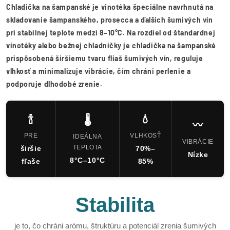
Chladička na šampanské je vinotéka špeciálne navrhnutá na
skladovanie šampanského, prosecca a ďalších šumivých vín
pri stabilnej teplote medzi 8–10°C. Na rozdiel od štandardnej
vinotéky alebo bežnej chladničky je chladička na šampanské
prispôsobená širšiemu tvaru fliaš šumivých vín, reguluje
vlhkosť a minimalizuje vibrácie, čím chráni perlenie a
podporuje dlhodobé zrenie.
🍾
💧
🌡️
〰️
PRE
VLHKOSŤ
IDEÁLNA
VIBRÁCIE
TEPLOTA
širšie
70%–
Nízke
8°C–10°C
fľaše
85%
Stabilita
je to, čo chráni arómu, štruktúru a potenciál zrenia šumivých