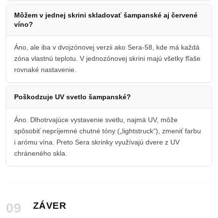
Môžem v jednej skrini skladovať šampanské aj červené
víno?
Áno, ale iba v dvojzónovej verzii ako Sera-58, kde má každá
zóna vlastnú teplotu. V jednozónovej skrini majú všetky fľaše
rovnaké nastavenie.
Poškodzuje UV svetlo šampanské?
Áno. Dlhotrvajúce vystavenie svetlu, najmä UV, môže
spôsobiť nepríjemné chutné tóny („lightstruck“), zmeniť farbu
i arómu vína. Preto Sera skrinky využívajú dvere z UV
chráneného skla.
09
ZÁVER