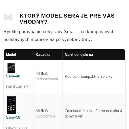
06
KTORÝ MODEL SERA JE PRE VÁS
VHODNÝ?
Rýchle porovnanie celej rady Sera — od kompaktných
podstavných modelov až po vysoké vitríny.
Model
Kapacita
Najvhodnejšie na
40 fliaš
Sera–40
Pod pult, kompaktné zbierky
Jednozónová
DAUF–40.138
58 fliaš
Zmiešaná zbierka šampanského &
Dvojzónová
tichých vín
Sera–58
DX–58.258D