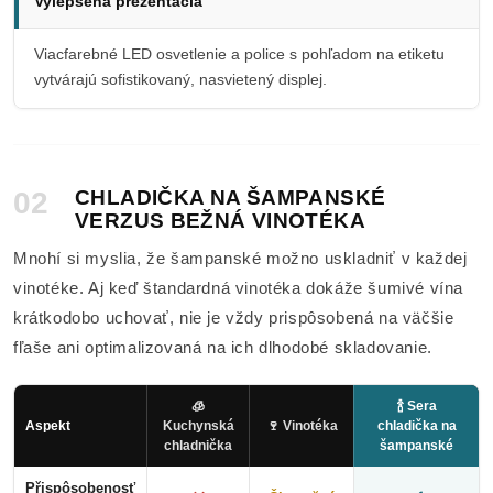
Vylepšená prezentácia
Viacfarebné LED osvetlenie a police s pohľadom na etiketu
vytvárajú sofistikovaný, nasvietený displej.
02
CHLADIČKA NA ŠAMPANSKÉ
VERZUS BEŽNÁ VINOTÉKA
Mnohí si myslia, že šampanské možno uskladniť v každej
vinotéke. Aj keď štandardná vinotéka dokáže šumivé vína
krátkodobo uchovať, nie je vždy prispôsobená na väčšie
fľaše ani optimalizovaná na ich dlhodobé skladovanie.
🧊
🍾 Sera
Aspekt
Kuchynská
🍷 Vinotéka
chladička na
chladnička
šampanské
Přispôsobenosť