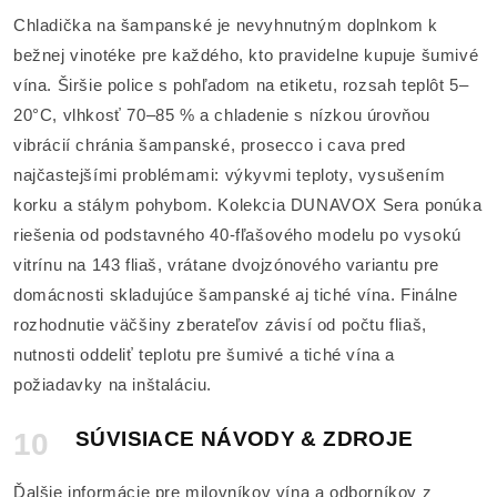
Chladička na šampanské je nevyhnutným doplnkom k
bežnej vinotéke pre každého, kto pravidelne kupuje šumivé
vína. Širšie police s pohľadom na etiketu, rozsah teplôt 5–
20°C, vlhkosť 70–85 % a chladenie s nízkou úrovňou
vibrácií chránia šampanské, prosecco i cava pred
najčastejšími problémami: výkyvmi teploty, vysušením
korku a stálym pohybom. Kolekcia DUNAVOX Sera ponúka
riešenia od podstavného 40-fľašového modelu po vysokú
vitrínu na 143 fliaš, vrátane dvojzónového variantu pre
domácnosti skladujúce šampanské aj tiché vína. Finálne
rozhodnutie väčšiny zberateľov závisí od počtu fliaš,
nutnosti oddeliť teplotu pre šumivé a tiché vína a
požiadavky na inštaláciu.
10
SÚVISIACE NÁVODY & ZDROJE
Ďalšie informácie pre milovníkov vína a odborníkov z