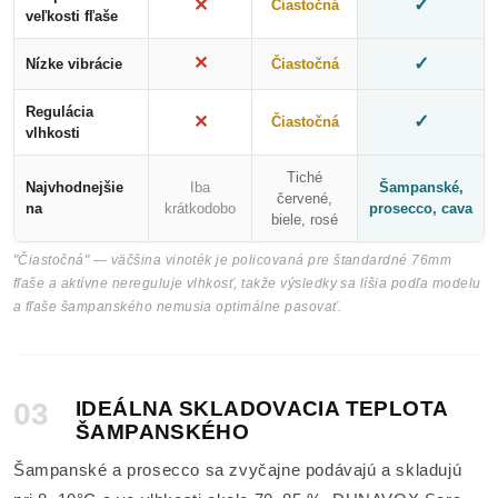
✓
✕
Čiastočná
veľkosti fľaše
✕
✓
Nízke vibrácie
Čiastočná
Regulácia
✓
✕
Čiastočná
vlhkosti
Tiché
Najvhodnejšie
Iba
Šampanské,
červené,
na
krátkodobo
prosecco, cava
biele, rosé
"Čiastočná" — väčšina vinoték je policovaná pre štandardné 76mm
fľaše a aktívne nereguluje vlhkosť, takže výsledky sa líšia podľa modelu
a fľaše šampanského nemusia optimálne pasovať.
03
IDEÁLNA SKLADOVACIA TEPLOTA
ŠAMPANSKÉHO
Šampanské a prosecco sa zvyčajne podávajú a skladujú