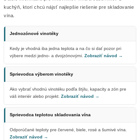
kuchýň, ktorí chcú nájsť najlepšie riešenie pre skladovanie
vína.
Jednozónové vinotéky
Kedy je vhodná iba jedna teplota a na čo si dať pozor pri
výbere medzi jedno- a dvojzónovými.
Zobraziť návod →
Sprievodca výberom vinotéky
Ako vybrať vhodnú vinotéku podľa štýlu, kapacity a zón pre
váš interiér alebo projekt.
Zobraziť návod →
Sprievodca teplotou skladovania vína
Odporúčané teploty pre červené, biele, rosé a šumivé vína.
Zobraziť návod →