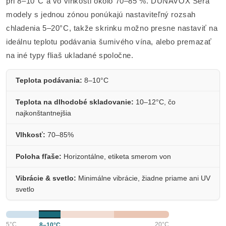
pri 8–10°C a vo vlhkosti okolo 70–85 %. DUNAVOX Sera
modely s jednou zónou ponúkajú nastaviteľný rozsah
chladenia 5–20°C, takže skrinku možno presne nastaviť na
ideálnu teplotu podávania šumivého vína, alebo premazať
na iné typy fliaš ukladané spoločne.
Teplota podávania:
8–10°C
Teplota na dlhodobé skladovanie:
10–12°C, čo
najkonštantnejšia
Vlhkosť:
70–85%
Poloha fľaše:
Horizontálne, etiketa smerom von
Vibrácie & svetlo:
Minimálne vibrácie, žiadne priame ani UV
svetlo
5°C
20°C
8–10°C