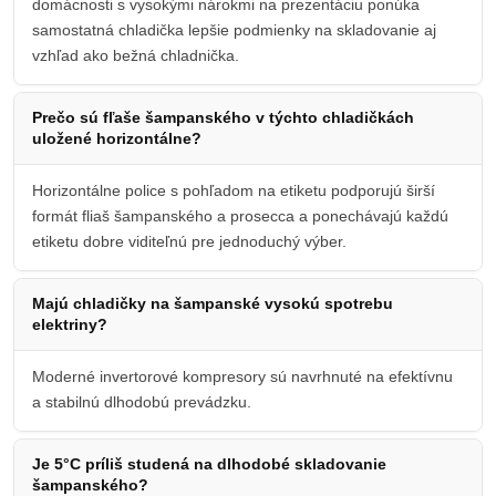
domácnosti s vysokými nárokmi na prezentáciu ponúka
samostatná chladička lepšie podmienky na skladovanie aj
vzhľad ako bežná chladnička.
Prečo sú fľaše šampanského v týchto chladičkách
uložené horizontálne?
Horizontálne police s pohľadom na etiketu podporujú širší
formát fliaš šampanského a prosecca a ponechávajú každú
etiketu dobre viditeľnú pre jednoduchý výber.
Majú chladičky na šampanské vysokú spotrebu
elektriny?
Moderné invertorové kompresory sú navrhnuté na efektívnu
a stabilnú dlhodobú prevádzku.
Je 5°C príliš studená na dlhodobé skladovanie
šampanského?