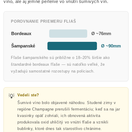
víno, ale aj jemné perlenie vo vnútri šumivých vín.
POROVNANIE PRIEMERU FLIAŠ
Bordeaux
Ø ~76mm
Šampanské
Ø ~90mm
Fľaše šampanského sú približne o 18–20% širšie ako
štandardné bordeaux fľaše — sú natoľko veľké, že
vyžadujú samostatné rozostupy na policiach.
💡
Vedeli ste?
Šumivé víno bolo objavené náhodou. Studené zimy v
regióne Champagne prerušili fermentáciu; keď sa na jar
kvasinky opäť zohriali, ich obnovená aktivita
produkovala oxid uhličitý vo vnútri fľaše a vznikli
bublinky, ktoré dnes tak starostlivo chránime.