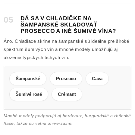
05
DÁ SA V CHLADIČKE NA
ŠAMPANSKÉ SKLADOVAŤ
PROSECCO A INÉ ŠUMIVÉ VÍNA?
Áno. Chladiace skrine na šampanské sú ideálne pre široké
spektrum šumivých vín a mnohé modely umožňujú aj
uloženie typických tichých vín.
Šampanské
Prosecco
Cava
Šumivé rosé
Crémant
Mnohé modely podporujú aj bordeaux, burgundské a rhônské
fľaše, takže sú veľmi univerzálne.