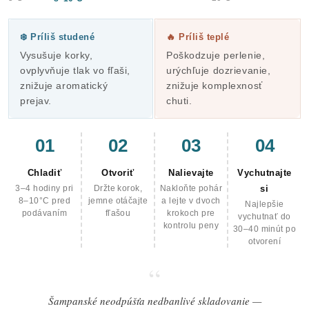
❄️ Príliš studené
🔥 Príliš teplé
Vysušuje korky,
Poškodzuje perlenie,
ovplyvňuje tlak vo fľaši,
urýchľuje dozrievanie,
znižuje aromatický
znižuje komplexnosť
prejav.
chuti.
01
02
03
04
Chladiť
Otvoriť
Nalievajte
Vychutnajte
3–4 hodiny pri
Držte korok,
Nakloňte pohár
si
8–10°C pred
jemne otáčajte
a lejte v dvoch
Najlepšie
podávaním
fľašou
krokoch pre
vychutnať do
kontrolu peny
30–40 minút po
otvorení
“
Šampanské neodpúšťa nedbanlivé skladovanie —