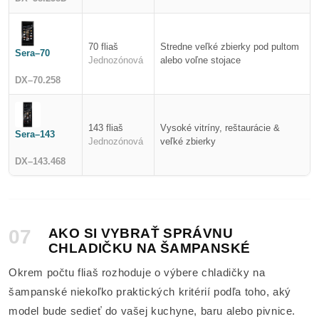
70 fliaš
Stredne veľké zbierky pod pultom
Sera–70
Jednozónová
alebo voľne stojace
DX–70.258
143 fliaš
Vysoké vitríny, reštaurácie &
Sera–143
Jednozónová
veľké zbierky
DX–143.468
07
AKO SI VYBRAŤ SPRÁVNU
CHLADIČKU NA ŠAMPANSKÉ
Okrem počtu fliaš rozhoduje o výbere chladičky na
šampanské niekoľko praktických kritérií podľa toho, aký
model bude sedieť do vašej kuchyne, baru alebo pivnice.