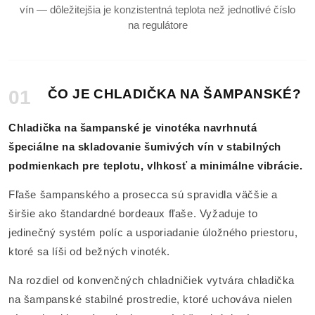
vín — dôležitejšia je konzistentná teplota než jednotlivé číslo
na regulátore
01
ČO JE CHLADIČKA NA ŠAMPANSKÉ?
Chladička na šampanské je vinotéka navrhnutá
špeciálne na skladovanie šumivých vín v stabilných
podmienkach pre teplotu, vlhkosť a minimálne vibrácie.
Fľaše šampanského a prosecca sú spravidla väčšie a
širšie ako štandardné bordeaux fľaše. Vyžaduje to
jedinečný systém políc a usporiadanie úložného priestoru,
ktoré sa líši od bežných vinoték.
Na rozdiel od konvenčných chladničiek vytvára chladička
na šampanské stabilné prostredie, ktoré uchováva nielen