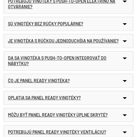
POTREBUJÚ VINOTÉKY S PUSH-TO-OPEN ELEKTRINU NA
OTVÁRANIE?
SÚ VINOTÉKY BEZ RÚČKY POPULÁRNE?
JE VINOTÉKA S RÚČKOU JEDNODUCHŠIA NA POUŽÍVANIE?
DA SA VINOTÉKA S PUSH-TO-OPEN INTEGROVAŤ DO
NÁBYTKU?
ČO JE PANEL READY VINOTÉKA?
OPLATIA SA PANEL READY VINOTÉKY?
MÔŽU BYŤ PANEL READY VINOTÉKY ÚPLNE SKRYTÉ?
POTREBUJÚ PANEL READY VINOTÉKY VENTILÁCIU?