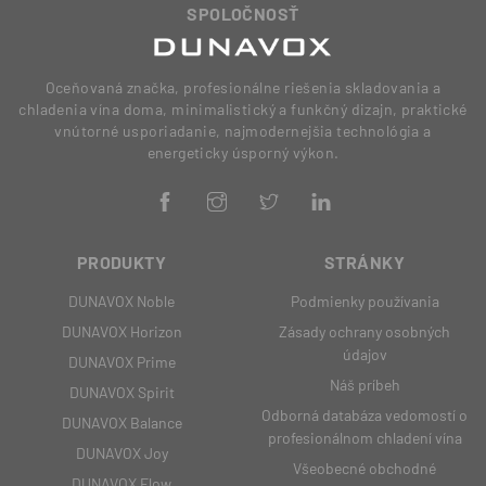
SPOLOČNOSŤ
Oceňovaná značka, profesionálne riešenia skladovania a
chladenia vína doma, minimalistický a funkčný dizajn, praktické
vnútorné usporiadanie, najmodernejšia technológia a
energeticky úsporný výkon.
PRODUKTY
STRÁNKY
DUNAVOX Noble
Podmienky používania
DUNAVOX Horizon
Zásady ochrany osobných
údajov
DUNAVOX Prime
Náš príbeh
DUNAVOX Spirit
Odborná databáza vedomostí o
DUNAVOX Balance
profesionálnom chladení vína
DUNAVOX Joy
Všeobecné obchodné
DUNAVOX Flow