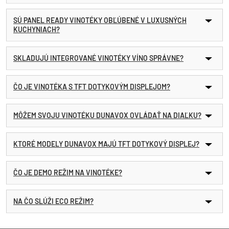
SÚ PANEL READY VINOTÉKY OBĽÚBENÉ V LUXUSNÝCH
KUCHYNIACH?
SKLADUJÚ INTEGROVANÉ VINOTÉKY VÍNO SPRÁVNE?
ČO JE VINOTÉKA S TFT DOTYKOVÝM DISPLEJOM?
MÔŽEM SVOJU VINOTÉKU DUNAVOX OVLÁDAŤ NA DIAĽKU?
KTORÉ MODELY DUNAVOX MAJÚ TFT DOTYKOVÝ DISPLEJ?
ČO JE DEMO REŽIM NA VINOTÉKE?
NA ČO SLÚŽI ECO REŽIM?