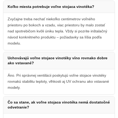
Koľko miesta potrebuje voľne stojaca vinotéka?
Zvyčajne treba nechať niekoľko centimetrov voľného
priestoru po bokoch a vzadu, viac priestoru by malo zostať
nad spotrebičom kvôli úniku tepla. Vždy si pozrite inštalačný
návod konkrétneho produktu – požiadavky sa líšia podľa
modelu.
Uchovávajú voľne stojace vinotéky víno rovnako dobre
ako vstavané?
Áno. Pri správnej ventilácii poskytujú voľne stojace vinotéky
rovnakú stabilitu teploty, vlhkosti aj UV ochranu ako vstavané
modely.
Čo sa stane, ak voľne stojaca vinotéka nemá dostatočné
odvetranie?