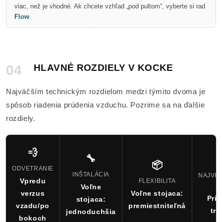
viac, než je vhodné. Ak chcete vzhľad „pod pultom“, vyberte si rad
Flow
.
04
HLAVNÉ ROZDIELY V KOCKE
Najväčším technickým rozdielom medzi týmito dvoma je
spôsob riadenia prúdenia vzduchu. Pozrime sa na ďalšie
rozdiely.
💨
🔧
📦
ODVETRANIE
INŠTALÁCIA
NAJVH
Vpredu
FLEXIBILITA
Voľne
verzus
Voľne stojaca:
Prie
stojaca:
vzadu/po
premiestniteľná
trv
jednoduchšia
bokoch