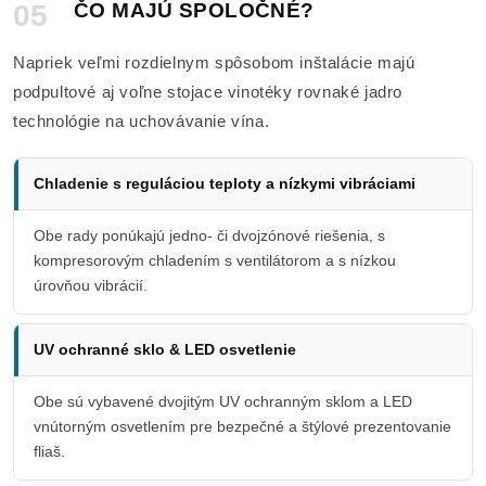
05
ČO MAJÚ SPOLOČNÉ?
Napriek veľmi rozdielnym spôsobom inštalácie majú
podpultové aj voľne stojace vinotéky rovnaké jadro
technológie na uchovávanie vína.
Chladenie s reguláciou teploty a nízkymi vibráciami
Obe rady ponúkajú jedno- či dvojzónové riešenia, s
kompresorovým chladením s ventilátorom a s nízkou
úrovňou vibrácií.
UV ochranné sklo & LED osvetlenie
Obe sú vybavené dvojitým UV ochranným sklom a LED
vnútorným osvetlením pre bezpečné a štýlové prezentovanie
fliaš.