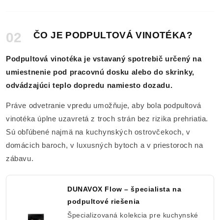
02
ČO JE PODPULTOVÁ VINOTÉKA?
Podpultová vinotéka je vstavaný spotrebič určený na
umiestnenie pod pracovnú dosku alebo do skrinky,
odvádzajúci teplo dopredu namiesto dozadu.
Práve odvetranie vpredu umožňuje, aby bola podpultová
vinotéka úplne uzavretá z troch strán bez rizika prehriatia.
Sú obľúbené najmä na kuchynských ostrovčekoch, v
domácich baroch, v luxusných bytoch a v priestoroch na
zábavu.
DUNAVOX Flow – špecialista na
podpultové riešenia
Špecializovaná kolekcia pre kuchynské