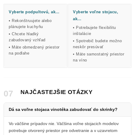
Vyberte podpultovú, ak…
Vyberte voľne stojacu,
ak…
• Rekonštruujete alebo
plánujete kuchyňu
• Potrebujete flexibilitu
inštalácie
• Chcete hladký
zabudovaný vzhľad
• Spotrebič budete možno
neskôr presúvať
• Máte obmedzený priestor
na podlahe
• Máte samostatný priestor
na víno
07
NAJČASTEJŠIE OTÁZKY
Dá sa voľne stojaca vinotéka zabudovať do skrinky?
Vo väčšine prípadov nie. Väčšina voľne stojacich modelov
potrebuje otvorený priestor pre odvetranie a v uzavretom