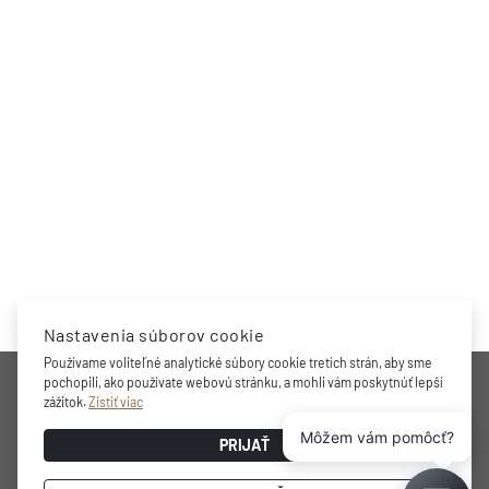
Nastavenia súborov cookie
Používame voliteľné analytické súbory cookie tretích strán, aby sme
SPOLOČNOSŤ
pochopili, ako používate webovú stránku, a mohli vám poskytnúť lepší
zážitok.
Zistiť viac
Môžem vám pomôcť?
Oceňovaná značka, profesionálne riešenia skladovania a
PRIJAŤ
chladenia vína doma, minimalistický a funkčný dizajn, praktické
vnútorné usporiadanie, najmodernejšia technológia a