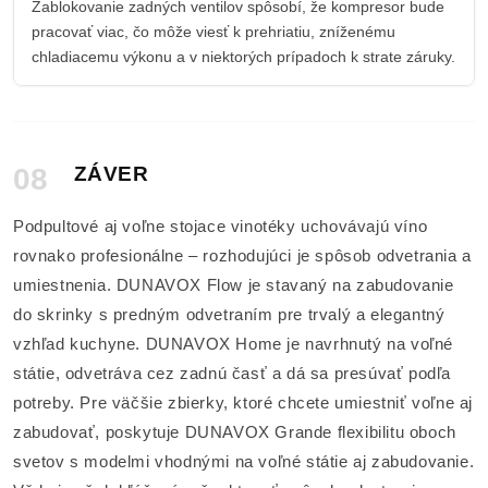
Zablokovanie zadných ventilov spôsobí, že kompresor bude
pracovať viac, čo môže viesť k prehriatiu, zníženému
chladiacemu výkonu a v niektorých prípadoch k strate záruky.
08
ZÁVER
Podpultové aj voľne stojace vinotéky uchovávajú víno
rovnako profesionálne – rozhodujúci je spôsob odvetrania a
umiestnenia. DUNAVOX Flow je stavaný na zabudovanie
do skrinky s predným odvetraním pre trvalý a elegantný
vzhľad kuchyne. DUNAVOX Home je navrhnutý na voľné
státie, odvetráva cez zadnú časť a dá sa presúvať podľa
potreby. Pre väčšie zbierky, ktoré chcete umiestniť voľne aj
zabudovať, poskytuje DUNAVOX Grande flexibilitu oboch
svetov s modelmi vhodnými na voľné státie aj zabudovanie.