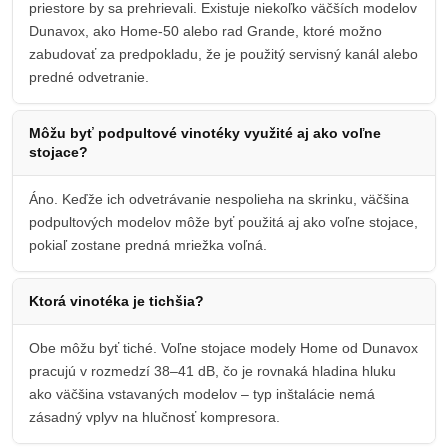
priestore by sa prehrievali. Existuje niekoľko väčších modelov
Dunavox, ako Home-50 alebo rad Grande, ktoré možno
zabudovať za predpokladu, že je použitý servisný kanál alebo
predné odvetranie.
Môžu byť podpultové vinotéky využité aj ako voľne
stojace?
Áno. Keďže ich odvetrávanie nespolieha na skrinku, väčšina
podpultových modelov môže byť použitá aj ako voľne stojace,
pokiaľ zostane predná mriežka voľná.
Ktorá vinotéka je tichšia?
Obe môžu byť tiché. Voľne stojace modely Home od Dunavox
pracujú v rozmedzí 38–41 dB, čo je rovnaká hladina hluku
ako väčšina vstavaných modelov – typ inštalácie nemá
zásadný vplyv na hlučnosť kompresora.