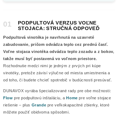
01
PODPULTOVÁ VERZUS VOĽNE
STOJACA: STRUČNÁ ODPOVEĎ
Podpultová vinotéka je navrhnutá na uzavreté
zabudovanie, pričom odvádza teplo cez prednú časť.
Voľne stojaca vinotéka odvádza teplo zozadu a z bokov,
takže musí byť postavená vo voľnom priestore.
Rozhodnutie medzi nimi je jedným z prvých pri kúpe
vinotéky, pretože závisí výlučne od miesta umiestnenia a
od toho, či budete chcieť spotrebič v budúcnosti presúvať.
DUNAVOX vyrába špecializované rady pre obe možnosti:
Flow
pre podpultovú inštaláciu, a
Home
pre voľne stojace
riešenie – plus
Grande
pre veľkokapacitné zbierky, ktoré
môžete použiť obidvoma spôsobmi.