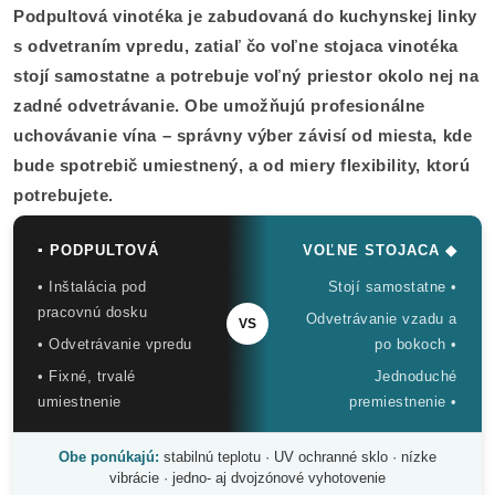
Podpultová vinotéka je zabudovaná do kuchynskej linky
s odvetraním vpredu, zatiaľ čo voľne stojaca vinotéka
stojí samostatne a potrebuje voľný priestor okolo nej na
zadné odvetrávanie. Obe umožňujú profesionálne
uchovávanie vína – správny výber závisí od miesta, kde
bude spotrebič umiestnený, a od miery flexibility, ktorú
potrebujete.
▪ PODPULTOVÁ
VOĽNE STOJACA ◆
• Inštalácia pod
Stojí samostatne •
pracovnú dosku
Odvetrávanie vzadu a
VS
• Odvetrávanie vpredu
po bokoch •
• Fixné, trvalé
Jednoduché
umiestnenie
premiestnenie •
Obe ponúkajú:
stabilnú teplotu · UV ochranné sklo · nízke
vibrácie · jedno- aj dvojzónové vyhotovenie