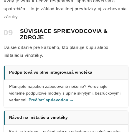
Vždy je však kľúčové rešpektovať spôsob odvetrania
spotrebiča – to je základ kvalitnej prevádzky aj zachovania
záruky.
09
SÚVISIACE SPRIEVODCOVIA &
ZDROJE
Ďalšie čítanie pre každého, kto plánuje kúpu alebo
inštaláciu vinotéky.
Podpultová vs plne integrovaná vinotéka
Plánujete napokon zabudované riešenie? Porovnajte
viditeľné podpultové modely s úplne skrytými, bezrúčkovými
variantmi.
Prečítať sprievodcu →
Návod na inštaláciu vinotéky
Krok za krokom – požiadavky na odvetranie a voľný priestor