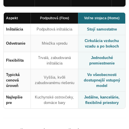
Aspekt
Podpultová (Flow)
Voľne stojaca (Home)
Inštalácia
Podpultová inštalácia
Stojí samostatne
Cirkulácia vzduchu
Odvetranie
Mriežka vpredu
vzadu a po bokoch
Trvalá, zabudovaná
Jednoduché
Flexibilita
inštalácia
premiestnenie
Typická
Vo všeobecnosti
Vyššia, kvôli
cenová
dostupnejší vstupný
zabudovanému riešeniu
úroveň
model
Najlepšie
Kuchynské ostrovčeky,
Jedálne, kancelárie,
pre
domáce bary
flexibilné priestory