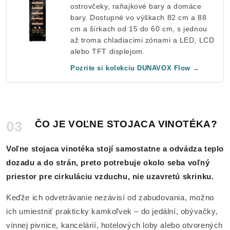
ostrovčeky, raňajkové bary a domáce
bary. Dostupné vo výškach 82 cm a 88
cm a šírkach od 15 do 60 cm, s jednou
až troma chladiacimi zónami a LED, LCD
alebo TFT displejom.
Pozrite si kolekciu DUNAVOX Flow →
03
ČO JE VOĽNE STOJACA VINOTÉKA?
Voľne stojaca vinotéka stojí samostatne a odvádza teplo
dozadu a do strán, preto potrebuje okolo seba voľný
priestor pre cirkuláciu vzduchu, nie uzavretú skrinku.
Keďže ich odvetrávanie nezávisí od zabudovania, možno
ich umiestniť prakticky kamkoľvek – do jedální, obývačky,
vínnej pivnice, kancelárií, hotelových loby alebo otvorených