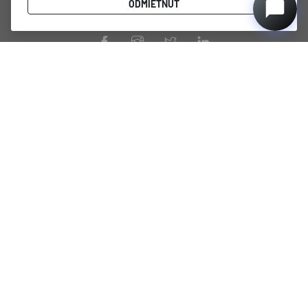
ODMIETNUŤ
energeticky úsporný výkon.
PRODUKTY
STRÁNKY
DUNAVOX Noble
Podmienky používania
DUNAVOX Horizon
Zásady ochrany osobných
údajov
DUNAVOX Prime
Náš príbeh
DUNAVOX Spirit
Odborná databáza vedomostí o
DUNAVOX Balance
profesionálnom chladení vína
DUNAVOX Joy
Všeobecné obchodné
DUNAVOX Flow
podmienky predaja
DUNAVOX Sera
Informácie o záruke
DUNAVOX Grande
Oznámenie o zákonnej záruke
DUNAVOX Home
Registrácia produktu
DUNAVOX Outlet
Registrácia servisu