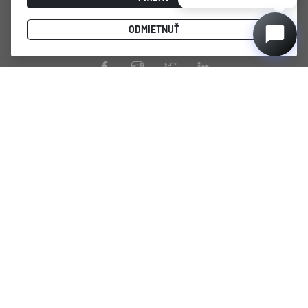
chladenia vína doma, minimalistický a funkčný dizajn, praktické
vnútorné usporiadanie, najmodernejšia technológia a
ODMIETNUŤ
energeticky úsporný výkon.
PRODUKTY
STRÁNKY
DUNAVOX Noble
Podmienky používania
DUNAVOX Horizon
Zásady ochrany osobných
údajov
DUNAVOX Prime
Náš príbeh
DUNAVOX Spirit
Odborná databáza vedomostí o
DUNAVOX Balance
profesionálnom chladení vína
DUNAVOX Joy
Všeobecné obchodné
DUNAVOX Flow
podmienky predaja
DUNAVOX Sera
Informácie o záruke
DUNAVOX Grande
Oznámenie o zákonnej záruke
DUNAVOX Home