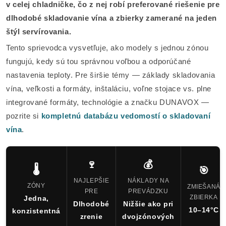
v celej chladničke, čo z nej robí preferované riešenie pre
dlhodobé skladovanie vína a zbierky zamerané na jeden
štýl servírovania.
Tento sprievodca vysvetľuje, ako modely s jednou zónou
fungujú, kedy sú tou správnou voľbou a odporúčané
nastavenia teploty. Pre širšie témy — základy skladovania
vína, veľkosti a formáty, inštaláciu, voľne stojace vs. plne
integrované formáty, technológie a značku DUNAVOX —
pozrite si
kompletnú databázu vedomostí o skladovaní
vína
.
🍷
💰
🌡️
🎯
NAJLEPŠIE
NÁKLADY NA
ZÓNY
ZMIEŠANÁ
PRE
PREVÁDZKU
ZBIERKA
Jedna,
Dlhodobé
Nižšie ako pri
10–14°C
konzistentná
zrenie
dvojzónových