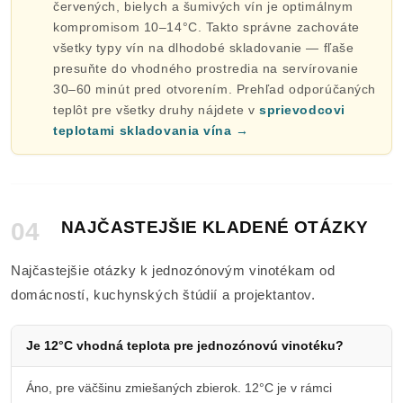
červených, bielych a šumivých vín je optimálnym
kompromisom 10–14°C. Takto správne zachováte
všetky typy vín na dlhodobé skladovanie — fľaše
presuňte do vhodného prostredia na servírovanie
30–60 minút pred otvorením. Prehľad odporúčaných
teplôt pre všetky druhy nájdete v
sprievodcovi
teplotami skladovania vína →
04
NAJČASTEJŠIE KLADENÉ OTÁZKY
Najčastejšie otázky k jednozónovým vinotékam od
domácností, kuchynských štúdií a projektantov.
Je 12°C vhodná teplota pre jednozónovú vinotéku?
Áno, pre väčšinu zmiešaných zbierok. 12°C je v rámci