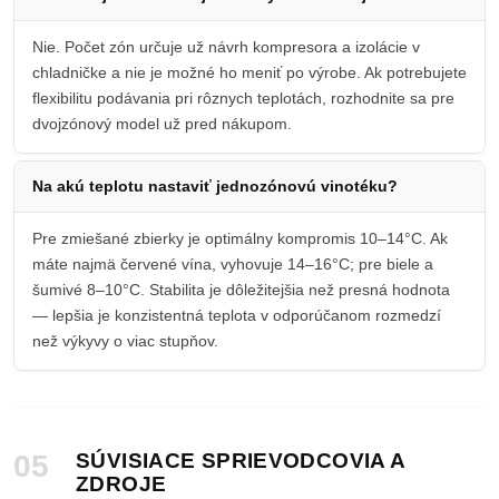
Nie. Počet zón určuje už návrh kompresora a izolácie v
chladničke a nie je možné ho meniť po výrobe. Ak potrebujete
flexibilitu podávania pri rôznych teplotách, rozhodnite sa pre
dvojzónový model už pred nákupom.
Na akú teplotu nastaviť jednozónovú vinotéku?
Pre zmiešané zbierky je optimálny kompromis 10–14°C. Ak
máte najmä červené vína, vyhovuje 14–16°C; pre biele a
šumivé 8–10°C. Stabilita je dôležitejšia než presná hodnota
— lepšia je konzistentná teplota v odporúčanom rozmedzí
než výkyvy o viac stupňov.
05
SÚVISIACE SPRIEVODCOVIA A
ZDROJE