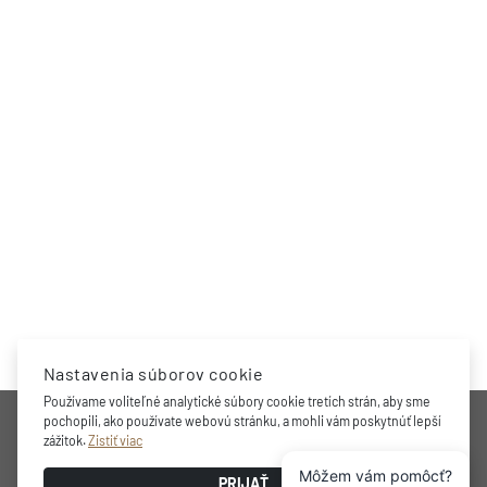
Nastavenia súborov cookie
Používame voliteľné analytické súbory cookie tretích strán, aby sme
SPOLOČNOSŤ
pochopili, ako používate webovú stránku, a mohli vám poskytnúť lepší
zážitok.
Zistiť viac
Môžem vám pomôcť?
Oceňovaná značka, profesionálne riešenia skladovania a
PRIJAŤ