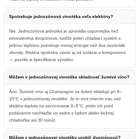
Spotrebuje jednozónová vinotéka veľa elektriny?
Nie. Jednozónová jednotka je spravidla úspornejšia než
ekvivalentná dvojzónová, keďže jeden chladiaci systém s
jednou teplotou potrebuje menej energie než dva nezávislé
obvody. Reálna spotreba závisí aj od izolácie a kompresora
— pozrite si špecifikácie výrobku.
Môžem v jednozónovej vinotéke skladovať šumivé víno?
Áno. Šumivé víno aj Champagne sa dobre skladujú pri 8–
10°C v jednozónovej vinotéke. Je to síce mierne viac než
ideálna teplota na servírovanie 6–8°C, preto ich pred
podávaním nachlaďte vo vedre s ľadom alebo bežnej
chladničke asi 30 minút.
Môžem z jednozónovej vinotéky urobiť dvojzónovú?