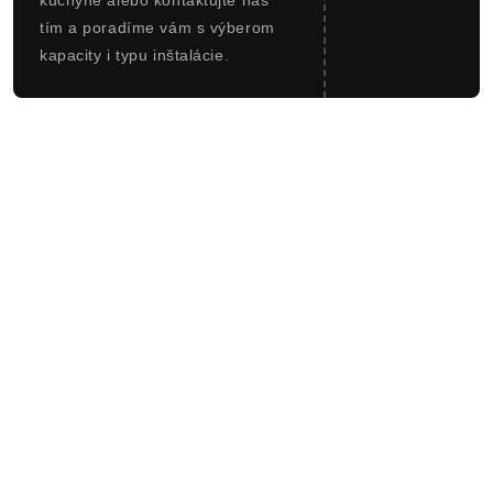
kuchyne alebo kontaktujte náš
tím a poradíme vám s výberom
kapacity i typu inštalácie.