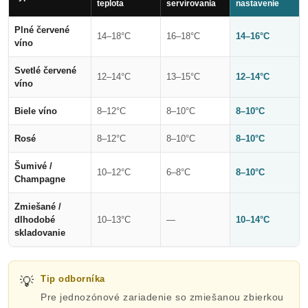
teplota
servírovania
nastavenie
Plné červené
14–18°C
16–18°C
14–16°C
víno
Svetlé červené
12–14°C
13–15°C
12–14°C
víno
Biele víno
8–12°C
8–10°C
8–10°C
Rosé
8–12°C
8–10°C
8–10°C
Šumivé /
10–12°C
6–8°C
8–10°C
Champagne
Zmiešané /
dlhodobé
10–13°C
—
10–14°C
skladovanie
💡
Tip odborníka
Pre jednozónové zariadenie so zmiešanou zbierkou