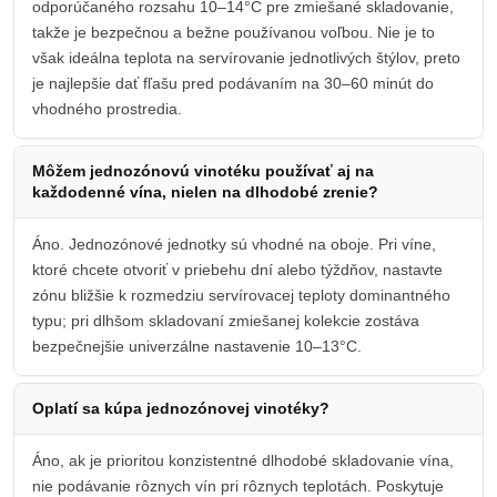
odporúčaného rozsahu 10–14°C pre zmiešané skladovanie,
takže je bezpečnou a bežne používanou voľbou. Nie je to
však ideálna teplota na servírovanie jednotlivých štýlov, preto
je najlepšie dať fľašu pred podávaním na 30–60 minút do
vhodného prostredia.
Môžem jednozónovú vinotéku používať aj na
každodenné vína, nielen na dlhodobé zrenie?
Áno. Jednozónové jednotky sú vhodné na oboje. Pri víne,
ktoré chcete otvoriť v priebehu dní alebo týždňov, nastavte
zónu bližšie k rozmedziu servírovacej teploty dominantného
typu; pri dlhšom skladovaní zmiešanej kolekcie zostáva
bezpečnejšie univerzálne nastavenie 10–13°C.
Oplatí sa kúpa jednozónovej vinotéky?
Áno, ak je prioritou konzistentné dlhodobé skladovanie vína,
nie podávanie rôznych vín pri rôznych teplotách. Poskytuje