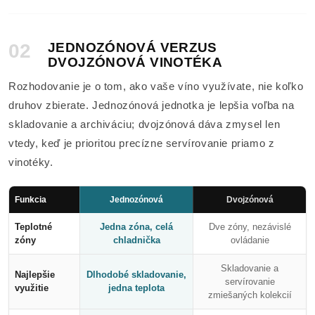
02
JEDNOZÓNOVÁ VERZUS
DVOJZÓNOVÁ VINOTÉKA
Rozhodovanie je o tom, ako vaše víno využívate, nie koľko
druhov zbierate. Jednozónová jednotka je lepšia voľba na
skladovanie a archiváciu; dvojzónová dáva zmysel len
vtedy, keď je prioritou precízne servírovanie priamo z
vinotéky.
Funkcia
Jednozónová
Dvojzónová
Teplotné
Jedna zóna, celá
Dve zóny, nezávislé
zóny
chladnička
ovládanie
Skladovanie a
Najlepšie
Dlhodobé skladovanie,
servírovanie
využitie
jedna teplota
zmiešaných kolekcií