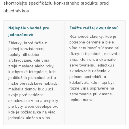
skontrolujte špecifikáciu konkrétneho produktu pred
objednávkou.
Najlepšie vhodné pre
Zvážte radšej dvojzónovú
jednozónové
Rôznorodé zbierky, kde je
potrebné červené a biele
Zbierky, ktoré ťažia z
víno servírovať súčasne pri
jednej konzistentnej
rôznych teplotách, milovníci
teploty, dlhodobé
vína, ktorí chcú okamžite
archivovanie, kde vína
servírovateľnú jednotku i
zrejú mesiace alebo roky,
skladovacie riešenie v
kuchynské integrácie, kde
jednom spotrebiči, a
je dôležitá jednoduchosť a
kdekoľvek, kde majú byť
nízke prevádzkové náklady,
rôzne vína pripravené na
majitelia domov budujúci
servírovanie pri vlastnej
svoje prvé seriózne
teplote naraz.
skladovanie vína a projekty
pre byty alebo developérov,
kde je požiadavka na viac
jednotiek uloženia vína.