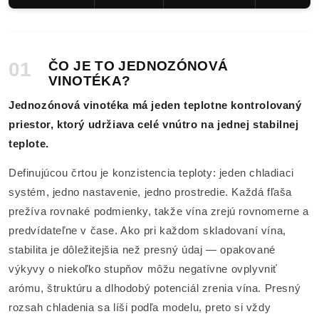
01
ČO JE TO JEDNOZÓNOVÁ
VINOTÉKA?
Jednozónová vinotéka má jeden teplotne kontrolovaný
priestor, ktorý udržiava celé vnútro na jednej stabilnej
teplote.
Definujúcou črtou je konzistencia teploty: jeden chladiaci
systém, jedno nastavenie, jedno prostredie. Každá fľaša
prežíva rovnaké podmienky, takže vína zrejú rovnomerne a
predvídateľne v čase. Ako pri každom skladovaní vína,
stabilita je dôležitejšia než presný údaj — opakované
výkyvy o niekoľko stupňov môžu negatívne ovplyvniť
arómu, štruktúru a dlhodobý potenciál zrenia vína. Presný
rozsah chladenia sa líši podľa modelu, preto si vždy