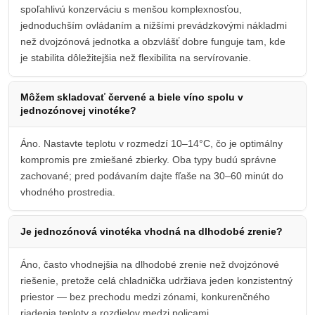
spoľahlivú konzerváciu s menšou komplexnosťou,
jednoduchším ovládaním a nižšími prevádzkovými nákladmi
než dvojzónová jednotka a obzvlášť dobre funguje tam, kde
je stabilita dôležitejšia než flexibilita na servírovanie.
Môžem skladovať červené a biele víno spolu v
jednozónovej vinotéke?
Áno. Nastavte teplotu v rozmedzí 10–14°C, čo je optimálny
kompromis pre zmiešané zbierky. Oba typy budú správne
zachované; pred podávaním dajte fľaše na 30–60 minút do
vhodného prostredia.
Je jednozónová vinotéka vhodná na dlhodobé zrenie?
Áno, často vhodnejšia na dlhodobé zrenie než dvojzónové
riešenie, pretože celá chladnička udržiava jeden konzistentný
priestor — bez prechodu medzi zónami, konkurenčného
riadenia teploty a rozdielov medzi policami.