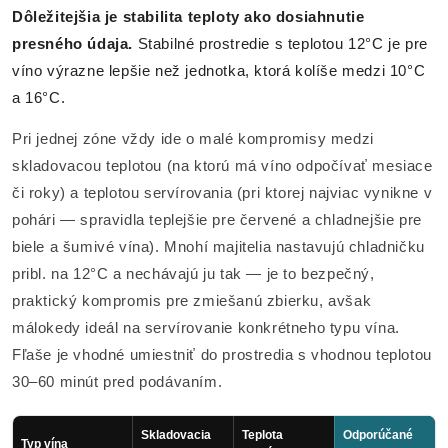
Dôležitejšia je stabilita teploty ako dosiahnutie
presného údaja.
Stabilné prostredie s teplotou 12°C je pre
víno výrazne lepšie než jednotka, ktorá kolíše medzi 10°C
a 16°C.
Pri jednej zóne vždy ide o malé kompromisy medzi
skladovacou teplotou (na ktorú má víno odpočívať mesiace
či roky) a teplotou servírovania (pri ktorej najviac vynikne v
pohári — spravidla teplejšie pre červené a chladnejšie pre
biele a šumivé vína). Mnohí majitelia nastavujú chladničku
pribl. na 12°C a nechávajú ju tak — je to bezpečný,
praktický kompromis pre zmiešanú zbierku, avšak
málokedy ideál na servírovanie konkrétneho typu vína.
Fľaše je vhodné umiestniť do prostredia s vhodnou teplotou
30–60 minút pred podávaním.
Skladovacia
Teplota
Odporúčané
Typ vína