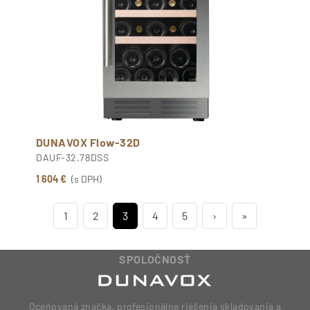
DUNAVOX Flow-32D
DAUF-32.78DSS
1 604 €
(s DPH)
1
2
3
4
5
›
»
SPOLOČNOSŤ
Oceňovaná značka, profesionálne riešenia skladovania a