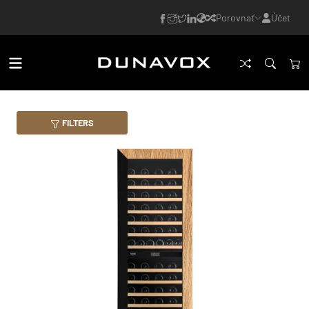
Porovnať
Účet
FILTERS