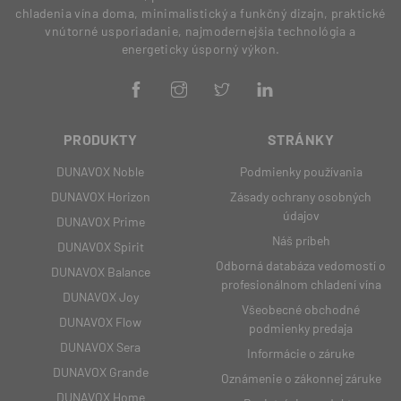
chladenia vína doma, minimalistický a funkčný dizajn, praktické
vnútorné usporiadanie, najmodernejšia technológia a
energeticky úsporný výkon.
PRODUKTY
STRÁNKY
DUNAVOX Noble
Podmienky používania
DUNAVOX Horizon
Zásady ochrany osobných
údajov
DUNAVOX Prime
Náš príbeh
DUNAVOX Spirit
Odborná databáza vedomostí o
DUNAVOX Balance
profesionálnom chladení vína
DUNAVOX Joy
Všeobecné obchodné
DUNAVOX Flow
podmienky predaja
DUNAVOX Sera
Informácie o záruke
DUNAVOX Grande
Oznámenie o zákonnej záruke
DUNAVOX Home